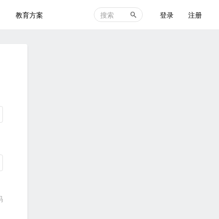
教育方案
登录
注册
码