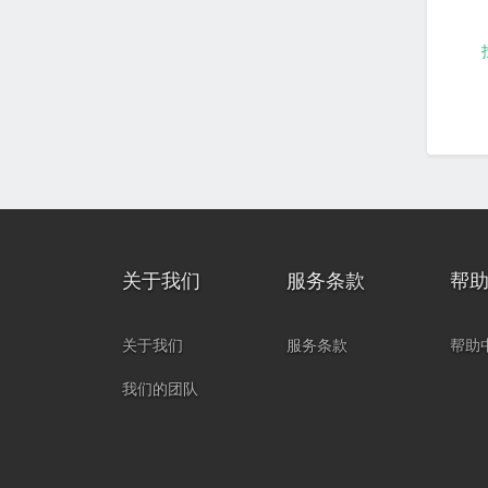
关于我们
服务条款
帮
关于我们
服务条款
帮助
我们的团队