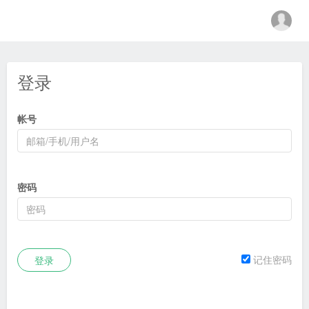
金融科技教育中心
登录
帐号
密码
记住密码
登录