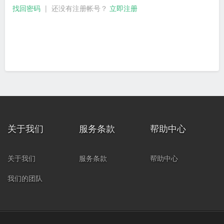
找回密码
|
还没有注册帐号？
立即注册
关于我们
服务条款
帮助中心
关于我们
服务条款
帮助中心
我们的团队